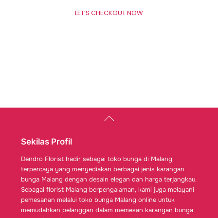
LET’S CHECKOUT NOW
Back
To
Top
Sekilas Profil
Dendro Florist hadir sebagai toko bunga di Malang
terpercaya yang menyediakan berbagai jenis karangan
bunga Malang dengan desain elegan dan harga terjangkau.
Sebagai florist Malang berpengalaman, kami juga melayani
pemesanan melalui toko bunga Malang online untuk
memudahkan pelanggan dalam memesan karangan bunga