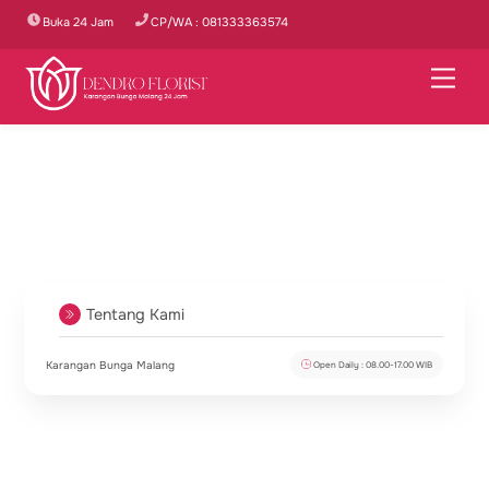
Skip
Buka 24 Jam
CP/WA : 081333363574
to
content
Men
Tentang Kami
Karangan Bunga Malang
Open Daily : 08.00-17.00 WIB