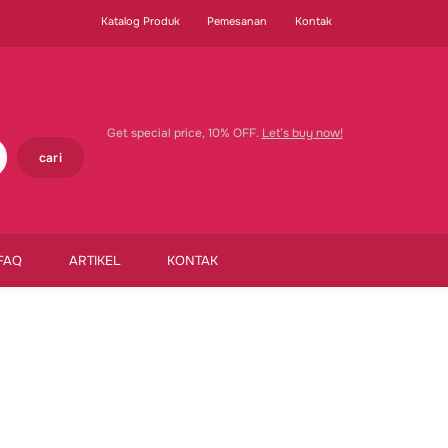
Katalog Produk
Pemesanan
Kontak
Get special price, 10% OFF.
Let’s buy now!
cari
FAQ
ARTIKEL
KONTAK