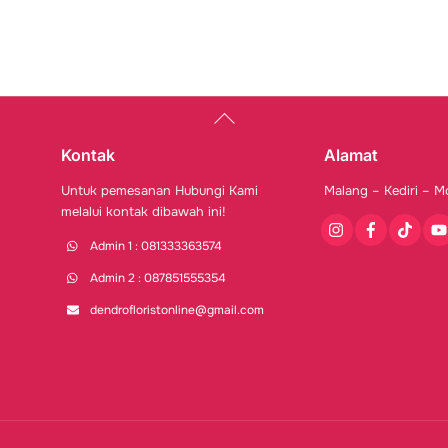
Back
To
Top
Kontak
Alamat
Untuk pemesanan Hubungi Kami
Malang – Kediri – M
melalui kontak dibawah ini!
Instagram
Facebook
Tiktok
You
Admin 1 : 081333363574
Admin 2 : 087851555354
dendrofloristonline@gmail.com