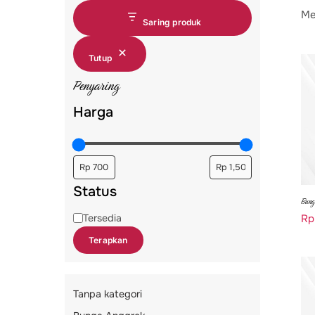
Me
Saring produk
Tutup
Penyaring
Harga
Status
Bung
Status
Tersedia
Rp
Terapkan
Tanpa kategori