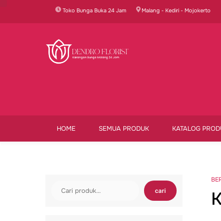
Skip
Toko Bunga Buka 24 Jam
Malang - Kediri - Mojokerto
to
content
HOME
SEMUA PRODUK
KATALOG PROD
BE
Cari
cari
K