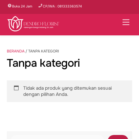
Skip
Buka 24 Jam
CP/WA : 081333363574
to
content
Men
BERANDA
/ TANPA KATEGORI
Tanpa kategori
Tidak ada produk yang ditemukan sesuai
dengan pilihan Anda.
Cari