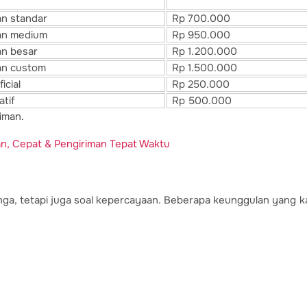
uk
Harga Mulai
n standar
Rp 700.000
an medium
Rp 950.000
n besar
Rp 1.200.000
an custom
Rp 1.500.000
icial
Rp 250.000
atif
Rp 500.000
iman.
an, Cepat & Pengiriman Tepat Waktu
nga, tetapi juga soal kepercayaan. Beberapa keunggulan yang k