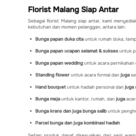
Florist Malang Siap Antar
Sebagai florist Malang siap antar, kami menyed
kebutuhan dan momen pelanggan, antara lain:
Bunga papan duka cita
untuk rumah duka, temp
Bunga papan ucapan selamat & sukses
untuk p
Bunga papan wedding
untuk acara pernikahan
Standing flower
untuk acara formal dan
juga
se
Hand bouquet
untuk hadiah personal dan
juga
Bunga meja
untuk kantor, rumah, dan
juga
acar
Bunga krans dan juga bunga salib
untuk pengho
Parcel bunga dan juga kombinasi hadiah
Setiap produk dapat disesuaikan dari segi war