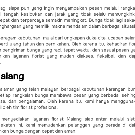
bagi siapa pun yang ingin menyampaikan pesan melalui rangka
i tengah kesibukan dan jarak yang tidak selalu memungkink
pat dan terpercaya semakin meningkat. Bunga tidak lagi seka
enghargaan yang memiliki makna mendalam dalam berbagai situasi
beragam kebutuhan, mulai dari ungkapan duka cita, ucapan sela
ti ulang tahun dan pernikahan. Oleh karena itu, kehadiran flor
n pengiriman bunga yang rapi, tepat waktu, dan sesuai pesan y
rikan layanan florist yang mudah diakses, fleksibel, dan da
.
Malang
galaman yang telah melayani berbagai kebutuhan karangan bu
etiap rangkaian bunga membawa pesan yang berbeda, sehin
rasa, dan pengalaman. Oleh karena itu, kami hanya mengguna
oleh tim florist profesional.
 menyediakan layanan florist Malang siap antar melalui sis
katan ini, kami memudahkan pelanggan yang berada di da
imkan bunga dengan cepat dan aman.