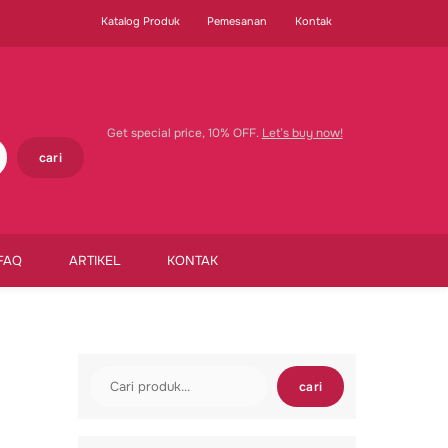
Katalog Produk
Pemesanan
Kontak
Get special price, 10% OFF.
Let’s buy now!
cari
FAQ
ARTIKEL
KONTAK
Cari
cari