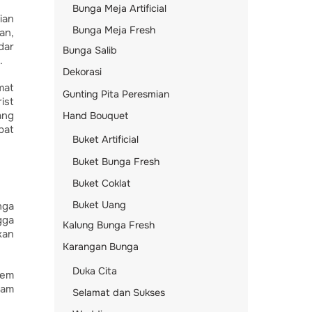
Bunga Meja Artificial
ian
Bunga Meja Fresh
an,
dar
Bunga Salib
.
Dekorasi
mat
Gunting Pita Peresmian
ist
ang
Hand Bouquet
pat
Buket Artificial
Buket Bunga Fresh
Buket Coklat
Buket Uang
nga
gga
Kalung Bunga Fresh
kan
Karangan Bunga
Duka Cita
tem
lam
Selamat dan Sukses