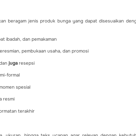
iakan beragam jenis produk bunga yang dapat disesuaikan den
at ibadah, dan pemakaman
eresmian, pembukaan usaha, dan promosi
 dan
juga
resepsi
mi-formal
momen spesial
a resmi
rmatan terakhir
na, ukuran, hingga teks ucapan agar relevan dengan kebutu