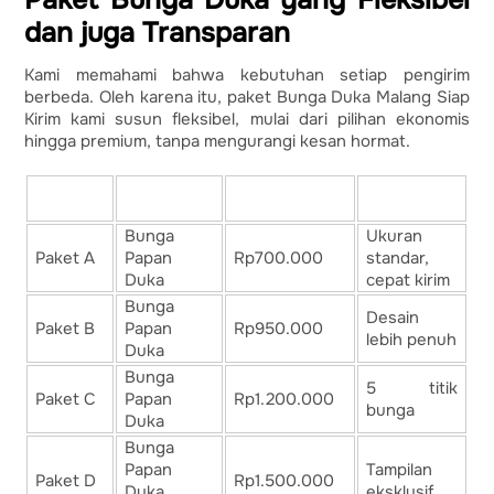
Paket Bunga Duka yang Fleksibel
dan juga Transparan
Kami memahami bahwa kebutuhan setiap pengirim
berbeda. Oleh karena itu, paket Bunga Duka Malang Siap
Kirim kami susun fleksibel, mulai dari pilihan ekonomis
hingga premium, tanpa mengurangi kesan hormat.
Jenis
Paket
Harga Mulai
Keterangan
Rangkaian
Bunga
Ukuran
Paket A
Papan
Rp700.000
standar,
Duka
cepat kirim
Bunga
Desain
Paket B
Papan
Rp950.000
lebih penuh
Duka
Bunga
5 titik
Paket C
Papan
Rp1.200.000
bunga
Duka
Bunga
Papan
Tampilan
Paket D
Rp1.500.000
Duka
eksklusif