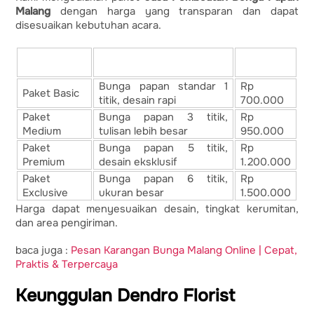
Malang
dengan harga yang transparan dan dapat
disesuaikan kebutuhan acara.
Paket Bunga
Harga
Deskripsi Layanan
Papan
Mulai
Bunga papan standar 1
Rp
Paket Basic
titik, desain rapi
700.000
Paket
Bunga papan 3 titik,
Rp
Medium
tulisan lebih besar
950.000
Paket
Bunga papan 5 titik,
Rp
Premium
desain eksklusif
1.200.000
Paket
Bunga papan 6 titik,
Rp
Exclusive
ukuran besar
1.500.000
Harga dapat menyesuaikan desain, tingkat kerumitan,
dan area pengiriman.
baca juga :
Pesan Karangan Bunga Malang Online | Cepat,
Praktis & Terpercaya
Keunggulan Dendro Florist