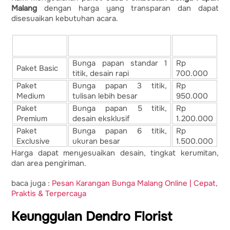
Malang
dengan harga yang transparan dan dapat
disesuaikan kebutuhan acara.
Paket Bunga
Harga
Deskripsi Layanan
Papan
Mulai
Bunga papan standar 1
Rp
Paket Basic
titik, desain rapi
700.000
Paket
Bunga papan 3 titik,
Rp
Medium
tulisan lebih besar
950.000
Paket
Bunga papan 5 titik,
Rp
Premium
desain eksklusif
1.200.000
Paket
Bunga papan 6 titik,
Rp
Exclusive
ukuran besar
1.500.000
Harga dapat menyesuaikan desain, tingkat kerumitan,
dan area pengiriman.
baca juga :
Pesan Karangan Bunga Malang Online | Cepat,
Praktis & Terpercaya
Keunggulan Dendro Florist