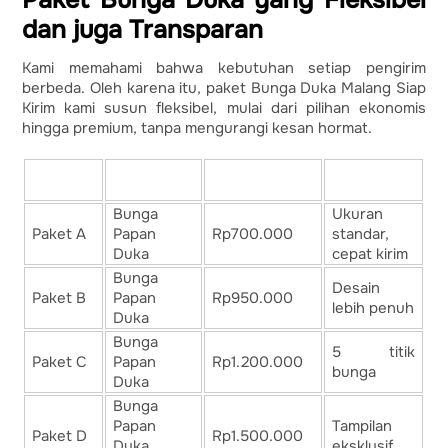
Paket Bunga Duka yang Fleksibel
dan juga Transparan
Kami memahami bahwa kebutuhan setiap pengirim
berbeda. Oleh karena itu, paket Bunga Duka Malang Siap
Kirim kami susun fleksibel, mulai dari pilihan ekonomis
hingga premium, tanpa mengurangi kesan hormat.
Jenis
Paket
Harga Mulai
Keterangan
Rangkaian
Bunga
Ukuran
Paket A
Papan
Rp700.000
standar,
Duka
cepat kirim
Bunga
Desain
Paket B
Papan
Rp950.000
lebih penuh
Duka
Bunga
5 titik
Paket C
Papan
Rp1.200.000
bunga
Duka
Bunga
Papan
Tampilan
Paket D
Rp1.500.000
Duka
eksklusif