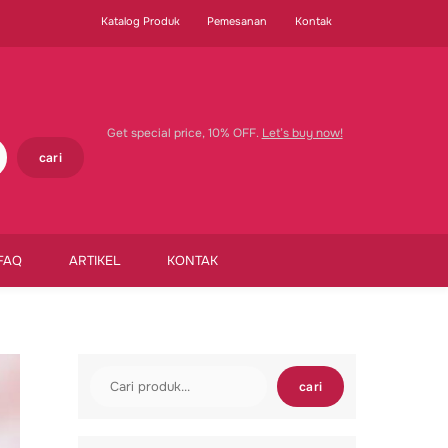
Katalog Produk
Pemesanan
Kontak
Get special price, 10% OFF.
Let’s buy now!
cari
FAQ
ARTIKEL
KONTAK
Cari
cari