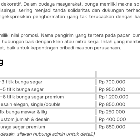
ekoratif. Dalam budaya masyarakat, bunga memiliki makna sos
alnya, sering menjadi tanda solidaritas dan dukungan terha
mengekspresikan penghormatan yang tak terucapkan dengan ka
iliki nilai promosi. Nama pengirim yang tertera pada papan bu
n hubungan baik dengan klien atau mitra kerja. Inilah yang memb
t, baik untuk kepentingan pribadi maupun perusahaan.
g
si & Desain
Harga Mulai
–3 titik bunga segar
Rp 700.000
–5 titik bunga segar
Rp 950.000
–6 titik bunga segar premium
Rp 1.200.000
esain elegan, single/double
Rp 850.000
ix bunga mawar & lily
Rp 250.000
ustom jumlah & desain
Rp 400.000
unga segar premium
Rp 850.000
esain, silakan hubungi admin untuk detail.)