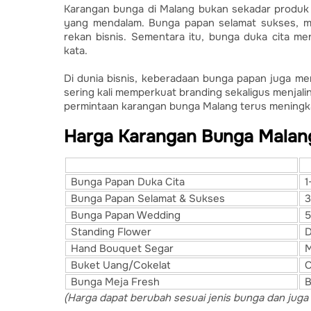
Karangan bunga di Malang bukan sekadar produk d
yang mendalam. Bunga papan selamat sukses, mis
rekan bisnis. Sementara itu, bunga duka cita 
kata.
Di dunia bisnis, keberadaan bunga papan juga mem
sering kali memperkuat branding sekaligus menjali
permintaan karangan bunga Malang terus meningka
Harga Karangan Bunga Malan
Jenis Karangan Bunga
I
Bunga Papan Duka Cita
1
Bunga Papan Selamat & Sukses
3
Bunga Papan Wedding
5
Standing Flower
D
Hand Bouquet Segar
M
Buket Uang/Cokelat
C
Bunga Meja Fresh
B
(Harga dapat berubah sesuai jenis bunga dan juga d