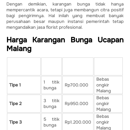
Dengan demikian, karangan bunga tidak hanya
mempercantik acara, tetapi juga membangun citra positif
bagi pengirimnya. Hal inilah yang membuat banyak
perusahaan besar maupun instansi pemerintah tetap
mengandalkan jasa florist profesional.
Harga Karangan Bunga Ucapan
Malang
Paket
Isi &
Karangan
Harga Mulai
Keterangan
Desain
Bunga
Bebas
1 titik
Tipe 1
Rp700.000
ongkir
bunga
Malang
Bebas
3 titik
Tipe 2
Rp950.000
ongkir
bunga
Malang
Bebas
5 titik
Tipe 3
Rp1.200.000
ongkir
bunga
Malang