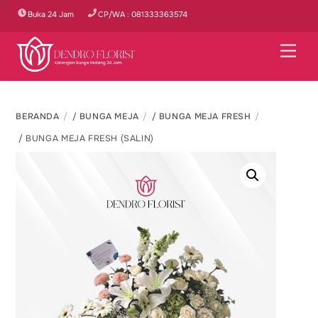
Skip
Buka 24 Jam
CP/WA : 081333363574
to
content
Men
BERANDA
/
BUNGA MEJA
/
BUNGA MEJA FRESH
/ BUNGA MEJA FRESH (SALIN)