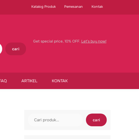
Katalog Produk
Pemesanan
Kontak
Get special price, 10% OFF.
Let’s buy now!
cari
FAQ
ARTIKEL
KONTAK
Cari
cari