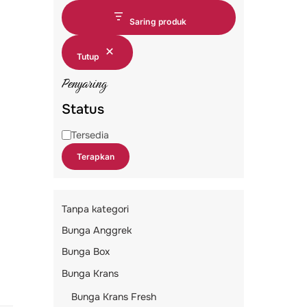
Saring produk
Tutup
Penyaring
Status
Status
Tersedia
Terapkan
Tanpa kategori
Bunga Anggrek
Bunga Box
Bunga Krans
Bunga Krans Fresh