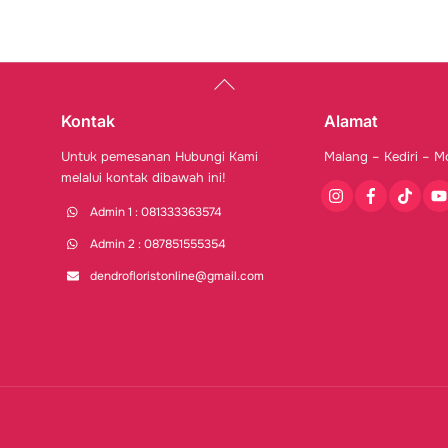
Back
To
Top
Kontak
Alamat
Untuk pemesanan Hubungi Kami
Malang – Kediri – M
melalui kontak dibawah ini!
Instagram
Facebook
Tiktok
You
Admin 1 : 081333363574
Admin 2 : 087851555354
dendrofloristonline@gmail.com