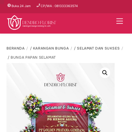
Skip
Buka 24 Jam
CP/WA : 081333363574
to
content
Men
BERANDA
/
KARANGAN BUNGA
/
SELAMAT DAN SUKSES
/ BUNGA PAPAN SELAMAT