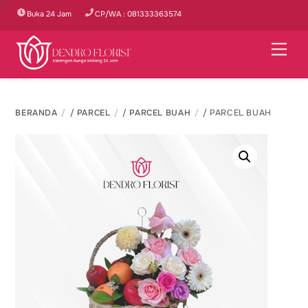
Skip
Buka 24 Jam
CP/WA : 081333363574
to
content
Men
BERANDA
/
PARCEL
/
PARCEL BUAH
/ PARCEL BUAH