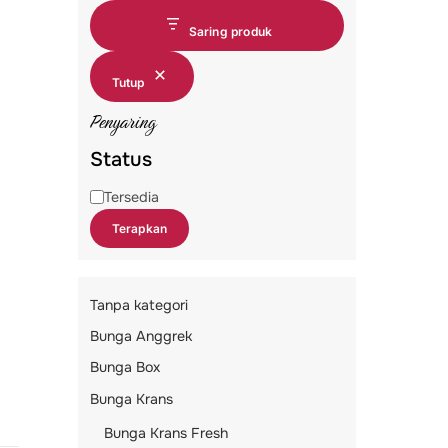
Saring produk
Tutup
Penyaring
Status
Status
Tersedia
Terapkan
Tanpa kategori
Bunga Anggrek
Bunga Box
Bunga Krans
Bunga Krans Fresh