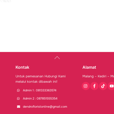
Back
To
Top
Kontak
Alamat
Untuk pemesanan Hubungi Kami
Malang – Kediri – M
melalui kontak dibawah ini!
Instagram
Facebook
Tiktok
You
Admin 1 : 081333363574
Admin 2 : 087851555354
dendrofloristonline@gmail.com